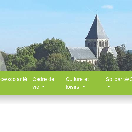
ce/scolarité
Cadre de
Culture et
Solidarité
vie
loisirs