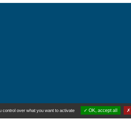
ntialité
-
Accessibilité
-
Plan du site
-
Gestion des
 control over what you want to activate
OK, accept all