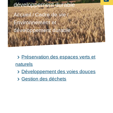
développement durable
Accueil
Cadre de vie
/
/
Environnement et
développement durable
Préservation des espaces verts et
keyboard_arrow_right
naturels
Développement des voies douces
keyboard_arrow_right
Gestion des déchets
keyboard_arrow_right