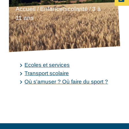
Accueil
Enfance/scolarité
3 à
/
/
11 ans
Ecoles et services
keyboard_arrow_right
Transport scolaire
keyboard_arrow_right
Où s'amuser ? Où faire du sport ?
keyboard_arrow_right