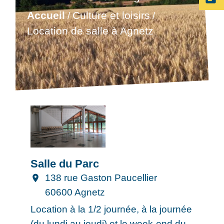
Accueil
Culture et loisirs
/
/
Location de salle à Agnetz
Salle du Parc
138 rue Gaston Paucellier
location_on
60600 Agnetz
Location à la 1/2 journée, à la journée
(du lundi au jeudi) et le week-end du