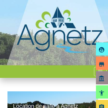
supervised_user_circle
store
menu
account_balance
accessibility
Location de salle à Agnetz
assignment