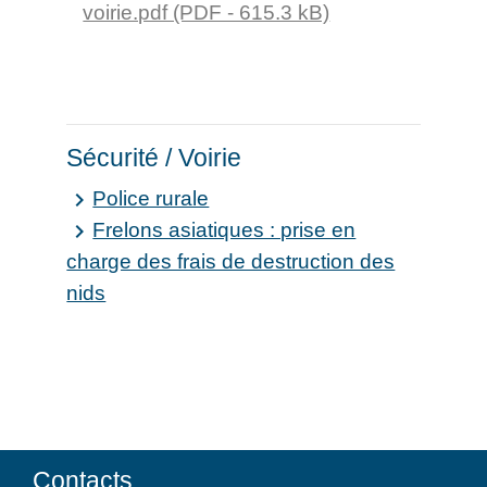
voirie.pdf (PDF - 615.3 kB)
Sécurité / Voirie
Police rurale
keyboard_arrow_right
Frelons asiatiques : prise en
keyboard_arrow_right
charge des frais de destruction des
nids
Contacts