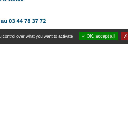
au 03 44 78 37 72
 control over what you want to activate
OK, accept all