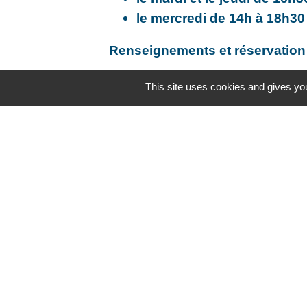
le mercredi de 14h à 18h30
Renseignements et réservation 
This site uses cookies and gives you
Contacts
Mairie d'Agnetz
78 rue de Faÿ