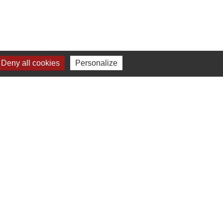
Deny all cookies
Personalize
Liens
Communauté de communes
du Clermontois