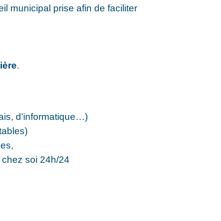
unicipal prise afin de faciliter
ière
.
ais, d’informatique…)
tables)
ues,
e chez soi 24h/24