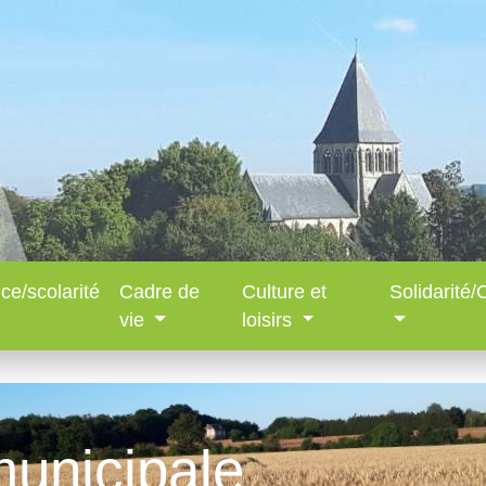
ce/scolarité
Cadre de
Culture et
Solidarité
vie
loisirs
municipale