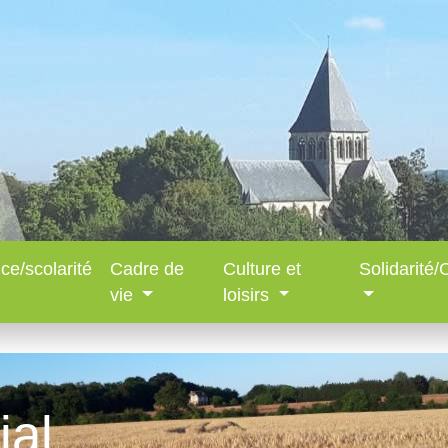
ce/scolarité
Cadre de
Culture et
Solidarité
vie
loisirs
ial