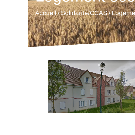
Accueil
Solidarité/CCAS
Logemen
/
/