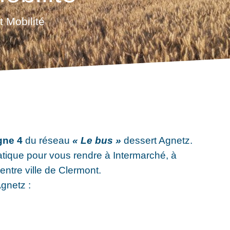
t Mobilité
gne 4
du réseau
« Le bus »
dessert Agnetz.
tique pour vous rendre à Intermarché, à
centre ville de Clermont.
Agnetz :