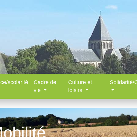
ce/scolarité
Cadre de
Culture et
Solidarité
vie
loisirs
obilité