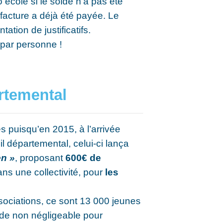
o école si le solde n'a pas été
a facture a déjà été payée. Le
ation de justificatifs.
s par personne !
rtemental
s puisqu’en 2015, à l’arrivée
l départemental, celui-ci lança
en »
,
proposant
600€ de
ns une collectivité, pour
les
ciations, ce sont 13 000 jeunes
aide non négligeable pour