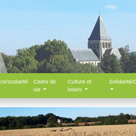
ce/scolarité
Cadre de
Culture et
Solidarité
vie
loisirs