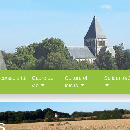
ce/scolarité
Cadre de
Culture et
Solidarité
vie
loisirs
s