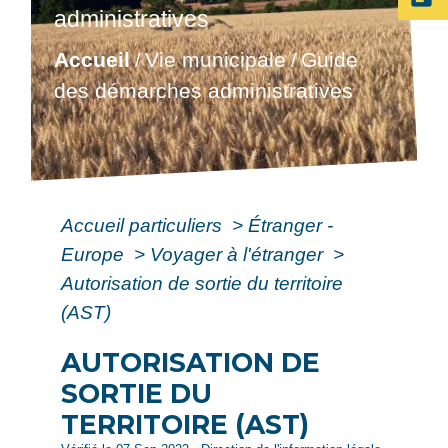
administratives
Accueil
Vie municipale
Guide
/
/
des démarches administratives
Accueil particuliers
>
Étranger -
Europe
>
Voyager à l'étranger
>
Autorisation de sortie du territoire
(AST)
AUTORISATION DE
SORTIE DU
TERRITOIRE (AST)