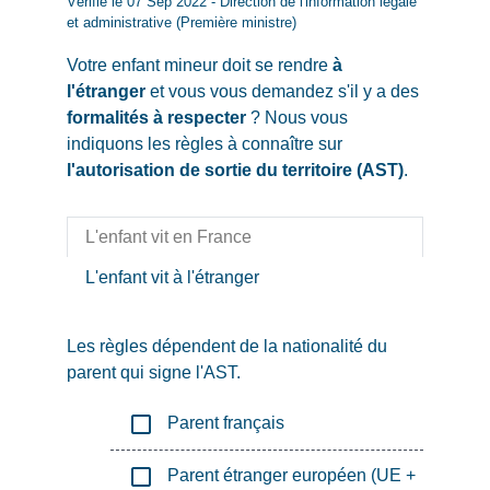
Vérifié le 07 Sep 2022 - Direction de l'information légale
et administrative (Première ministre)
Votre enfant mineur doit se rendre
à
l'étranger
et vous vous demandez s'il y a des
formalités à respecter
? Nous vous
indiquons les règles à connaître sur
l'autorisation de sortie du territoire (AST)
.
L'enfant vit en France
L'enfant vit à l'étranger
Les règles dépendent de la nationalité du
parent qui signe l'AST.
check_box_outline_blank
Parent français
check_box_outline_blank
Parent étranger européen (UE +