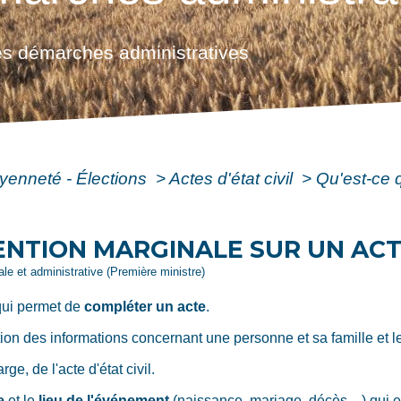
s démarches administratives
oyenneté - Élections
>
Actes d'état civil
>
Qu'est-ce 
ENTION MARGINALE SUR UN ACTE
gale et administrative (Première ministre)
qui permet de
compléter un acte
.
tion des informations concernant une personne et sa famille et leu
rge, de l'acte d'état civil.
e
et le
lieu de l'événement
(naissance, mariage, décès,...) qui 