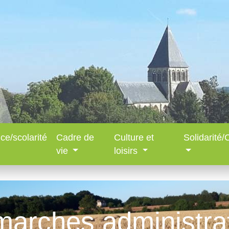
ce/scolarité
Cadre de
Culture et
Solidarité
vie
loisirs
arches administra