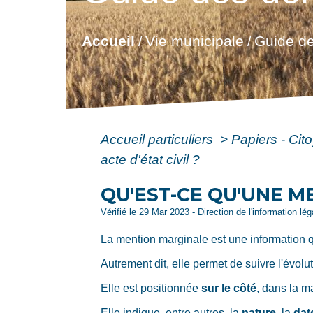
Accueil
Vie municipale
Guide de
/
/
Accueil particuliers
>
Papiers - Cit
acte d'état civil ?
QU'EST-CE QU'UNE M
Vérifié le 29 Mar 2023 - Direction de l'information lé
La mention marginale est une information 
Autrement dit, elle permet de suivre l'évolu
Elle est positionnée
sur le côté
, dans la ma
Elle indique, entre autres, la
nature
, la
dat