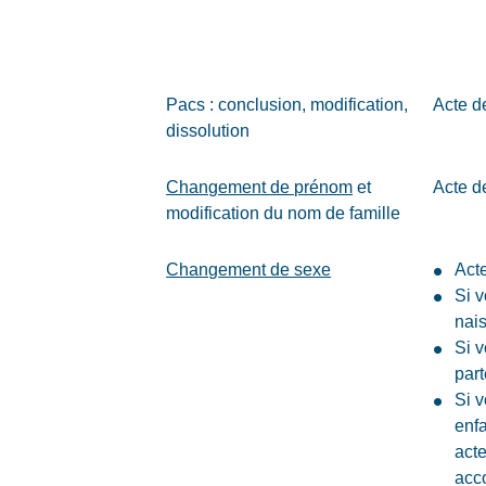
Pacs : conclusion, modification,
Acte d
dissolution
Changement de prénom
et
Acte d
modification du nom de famille
Changement de sexe
Act
Si v
nai
Si v
par
Si 
enfa
act
acc