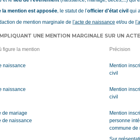
le la mention est apposée
, le statut de l'
officier d'état civil
qui a
rédaction de mention marginale de
l'acte de naissance
et/ou de
l'
IMPLIQUANT UNE MENTION MARGINALE SUR UN ACTE 
ù figure la mention
Précision
e naissance
Mention inscr
civil
e naissance
Mention inscr
civil
e de mariage
Mention inscr
e de naissance
personne intér
commune de 
Sur présentati