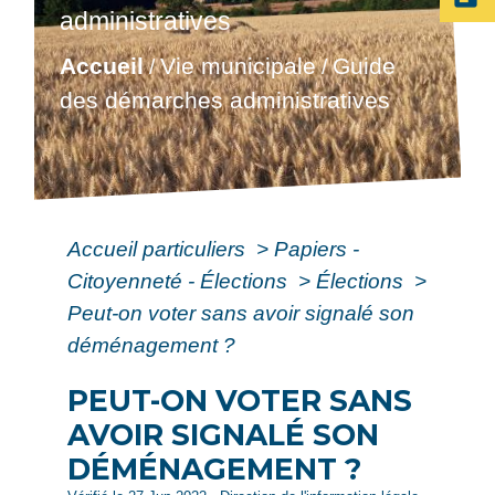
administratives
Accueil
Vie municipale
Guide
/
/
des démarches administratives
Accueil particuliers
>
Papiers -
Citoyenneté - Élections
>
Élections
>
Peut-on voter sans avoir signalé son
déménagement ?
PEUT-ON VOTER SANS
AVOIR SIGNALÉ SON
DÉMÉNAGEMENT ?