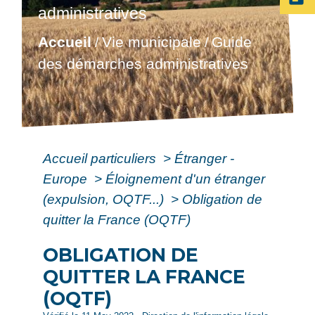
administratives
Accueil
Vie municipale
Guide
/
/
des démarches administratives
Accueil particuliers
>
Étranger -
Europe
>
Éloignement d'un étranger
(expulsion, OQTF...)
>
Obligation de
quitter la France (OQTF)
OBLIGATION DE
QUITTER LA FRANCE
(OQTF)