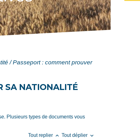
ntité / Passeport : comment prouver
R SA NATIONALITÉ
aise. Plusieurs types de documents vous
keyboard_arrow_up
keyboard_arrow_down
Tout replier
Tout déplier