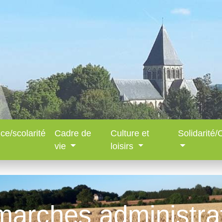
ce/scolarité
Cadre de
Culture et
Solidarité
vie
loisirs
arches administra