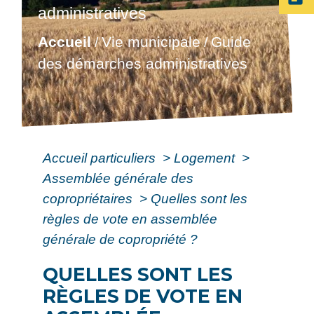
administratives
Accueil
Vie municipale
Guide
/
/
des démarches administratives
Accueil particuliers
>
Logement
>
Assemblée générale des
copropriétaires
>
Quelles sont les
règles de vote en assemblée
générale de copropriété ?
QUELLES SONT LES
RÈGLES DE VOTE EN