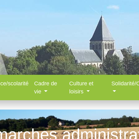
ce/scolarité
Cadre de
Culture et
Solidarité
vie
loisirs
arches administra