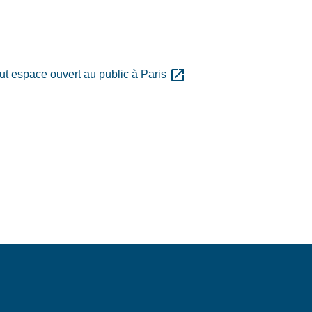
open_in_new
out espace ouvert au public à Paris