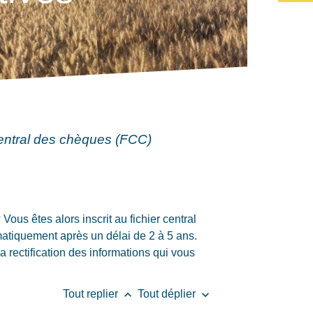
central des chèques (FCC)
ous êtes alors inscrit au fichier central
omatiquement après un délai de 2 à 5 ans.
rectification des informations qui vous
keyboard_arrow_up
keyboard_arrow_down
Tout replier
Tout déplier