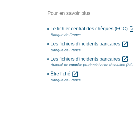
Pour en savoir plus
open_i
Le fichier central des chèques (FCC)
Banque de France
open_in_new
Les fichiers d'incidents bancaires
Banque de France
open_in_new
Les fichiers d'incidents bancaires
Autorité de contrôle prudentiel et de résolution (A
open_in_new
Être fiché
Banque de France