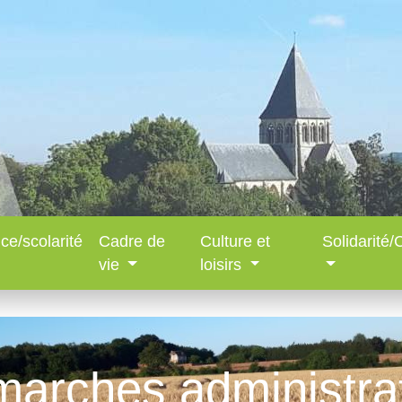
ce/scolarité
Cadre de
Culture et
Solidarité
vie
loisirs
arches administra