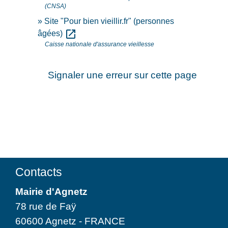
(CNSA)
Site "Pour bien vieillir.fr" (personnes
open_in_new
âgées)
Caisse nationale d'assurance vieillesse
Signaler une erreur sur cette page
Contacts
Mairie d'Agnetz
78 rue de Faÿ
60600 Agnetz - FRANCE