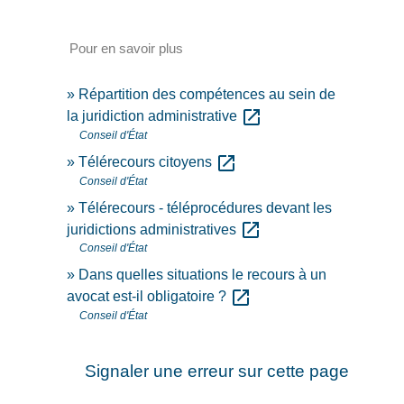
Pour en savoir plus
Répartition des compétences au sein de
open_in_new
la juridiction administrative
Conseil d'État
open_in_new
Télérecours citoyens
Conseil d'État
Télérecours - téléprocédures devant les
open_in_new
juridictions administratives
Conseil d'État
Dans quelles situations le recours à un
open_in_new
avocat est-il obligatoire ?
Conseil d'État
Signaler une erreur sur cette page