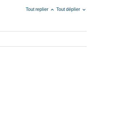
keyboard_arrow_up
keyboard_arrow_down
Tout replier
Tout déplier