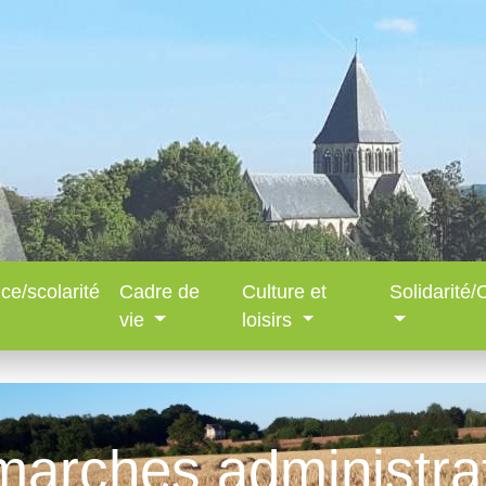
ce/scolarité
Cadre de
Culture et
Solidarité
vie
loisirs
arches administra