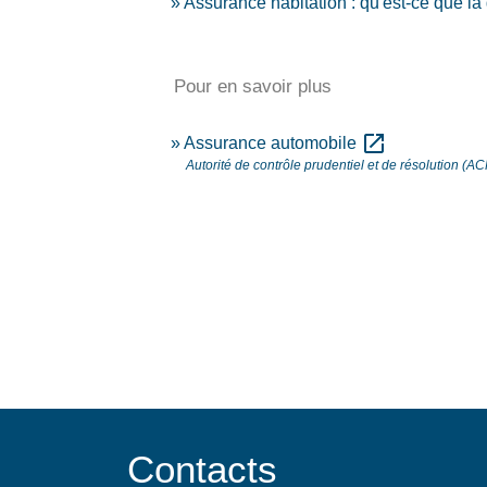
Assurance habitation : qu'est-ce que la 
Pour en savoir plus
open_in_new
Assurance automobile
Autorité de contrôle prudentiel et de résolution (A
Contacts