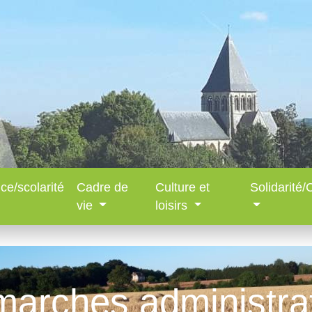
ce/scolarité
Cadre de
Culture et
Solidarité
vie
loisirs
arches administra