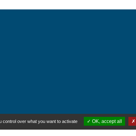
ntialité
-
Accessibilité
-
Plan du site
-
Gestion des
 control over what you want to activate
OK, accept all