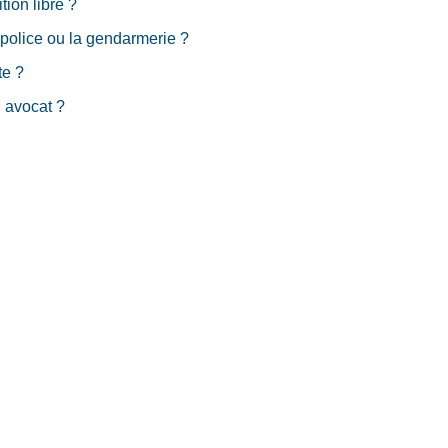
tion libre ?
 police ou la gendarmerie ?
te ?
 avocat ?