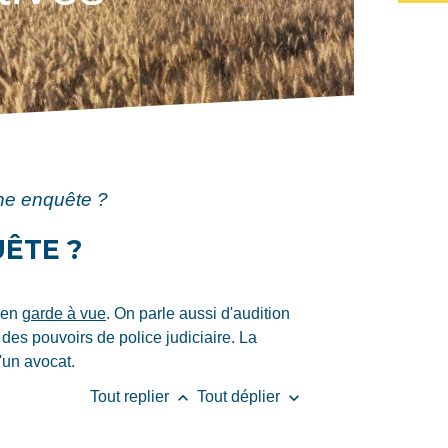
une enquête ?
UÊTE ?
 en
garde à vue
. On parle aussi d'audition
 des pouvoirs de police judiciaire. La
'un avocat.
keyboard_arrow_up
keyboard_arrow_down
Tout replier
Tout déplier