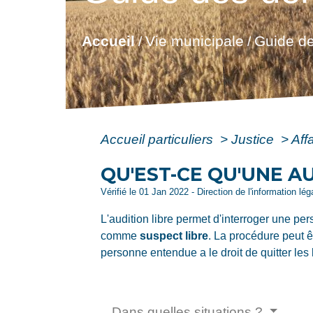
Accueil
Vie municipale
Guide de
/
/
Accueil particuliers
>
Justice
>
Aff
QU'EST-CE QU'UNE A
Vérifié le 01 Jan 2022 - Direction de l'information lé
L'audition libre permet d'interroger une 
comme
suspect libre
. La procédure peut ê
personne entendue a le droit de quitter les 
Dans quelles situations ?