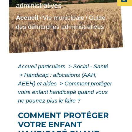
administratives
Accueil
Vie municipale
Guide
/
/
des démarches administratives
Accueil particuliers
>
Social - Santé
>
Handicap : allocations (AAH,
AEEH) et aides
>
Comment protéger
votre enfant handicapé quand vous
ne pourrez plus le faire ?
COMMENT PROTÉGER
VOTRE ENFANT