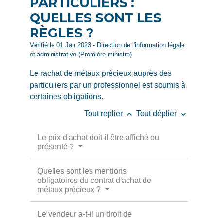
PARTICULIERS :
QUELLES SONT LES
RÈGLES ?
Vérifié le 01 Jan 2023 - Direction de l'information légale
et administrative (Première ministre)
Le rachat de métaux précieux auprès des
particuliers par un professionnel est soumis à
certaines obligations.
keyboard_arrow_up
keyboard_arrow_down
Tout replier
Tout déplier
Le prix d'achat doit-il être affiché ou
présenté ?
Quelles sont les mentions
obligatoires du contrat d'achat de
métaux précieux ?
Le vendeur a-t-il un droit de