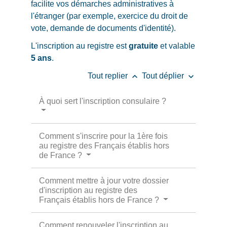
facilite vos démarches administratives à
l'étranger (par exemple, exercice du droit de
vote, demande de documents d'identité).
L'inscription au registre est
gratuite
et valable
5 ans
.
keyboard_arrow_up
keyboard_arrow_down
Tout replier
Tout déplier
À quoi sert l'inscription consulaire ?
Comment s'inscrire pour la 1ère fois
au registre des Français établis hors
de France ?
Comment mettre à jour votre dossier
d'inscription au registre des
Français établis hors de France ?
Comment renouveler l'inscription au