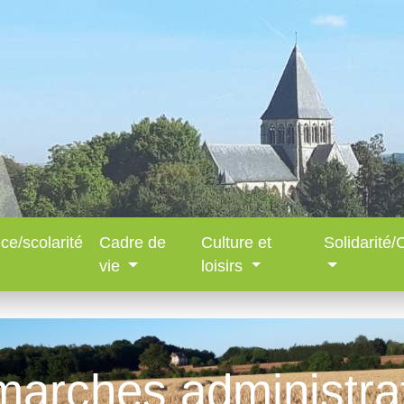
ce/scolarité
Cadre de
Culture et
Solidarité
vie
loisirs
arches administra