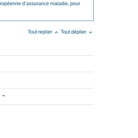
e européenne d’assurance maladie, pour
keyboard_arrow_up
keyboard_arrow_down
Tout replier
Tout déplier
?