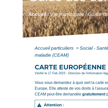
Accueil
Vie municipale
Guide de
/
/
Accueil particuliers
>
Social - Sant
maladie (CEAM)
CARTE EUROPÉENNE 
Vérifié le 17 Feb 2023 - Direction de l'information lé
Vous vous demandez à quoi sert la carte e
Europe. Elle atteste de vos droits à l'ass
CEAM peut être demandée
gratuitement
p
Attention :
warning