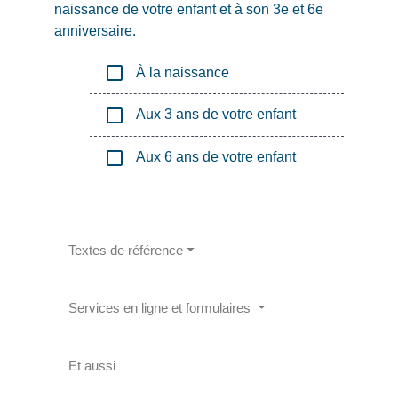
naissance de votre enfant et à son 3
e
et 6
e
anniversaire.
check_box_outline_blank
À la naissance
check_box_outline_blank
Aux 3 ans de votre enfant
check_box_outline_blank
Aux 6 ans de votre enfant
Textes de référence
Services en ligne et formulaires
Et aussi