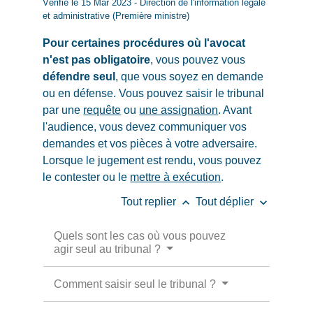
Vérifié le 15 Mar 2023 - Direction de l'information légale
et administrative (Première ministre)
Pour certaines procédures où l'avocat
n'est pas obligatoire
, vous pouvez vous
défendre seul
, que vous soyez en demande
ou en défense. Vous pouvez saisir le tribunal
par une
requête
ou
une assignation
. Avant
l'audience, vous devez communiquer vos
demandes et vos pièces à votre adversaire.
Lorsque le jugement est rendu, vous pouvez
le contester ou le
mettre à exécution
.
keyboard_arrow_up
keyboard_arrow_down
Tout replier
Tout déplier
Quels sont les cas où vous pouvez
agir seul au tribunal ?
Comment saisir seul le tribunal ?