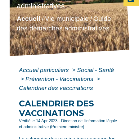
administratives
Accueil
Vie municipale
Guide
/
/
des démarches administratives
Accueil particuliers
>
Social - Santé
>
Prévention - Vaccinations
>
Calendrier des vaccinations
CALENDRIER DES
VACCINATIONS
Vérifié le 14 Apr 2023 - Direction de l'information légale
et administrative (Première ministre)
Le calendrier des vaccinations concerne les