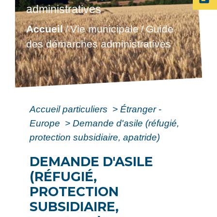
administratives
Accueil
Vie municipale
Guide
/
/
des démarches administratives
Accueil particuliers
>
Étranger -
Europe
>
Demande d'asile (réfugié,
protection subsidiaire, apatride)
DEMANDE D'ASILE
(RÉFUGIÉ,
PROTECTION
SUBSIDIAIRE,