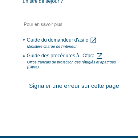
un titre de séjour ?
Pour en savoir plus
open_in_new
Guide du demandeur d'asile
Ministère chargé de l'intérieur
open_in_new
Guide des procédures à l'Ofpra
Office français de protection des réfugiés et apatrides
(Ofpra)
Signaler une erreur sur cette page