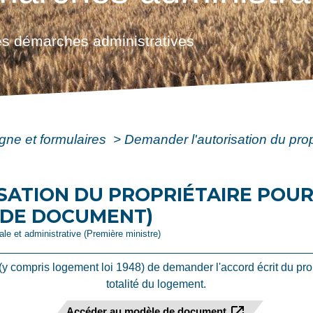
s démarches administratives
igne et formulaires
>
Demander l'autorisation du prop
SATION DU PROPRIÉTAIRE POU
 DE DOCUMENT)
gale et administrative (Première ministre)
(y compris logement loi 1948) de demander l'accord écrit du prop
totalité du logement.
open_in_new
Accéder au modèle de document