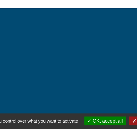
ntialité
-
Accessibilité
-
Plan du site
-
Gestion des
 control over what you want to activate
OK, accept all