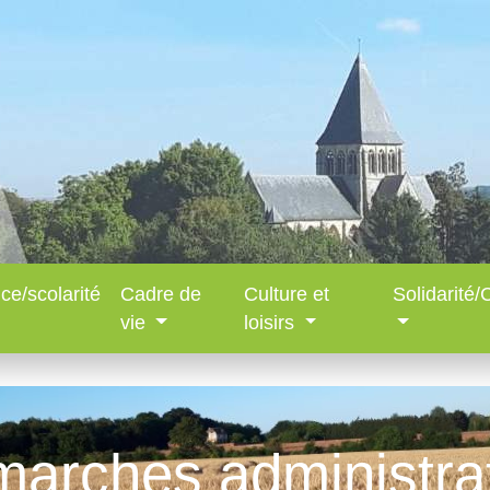
ce/scolarité
Cadre de
Culture et
Solidarité
vie
loisirs
arches administra