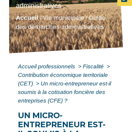
administratives
Accueil
Vie municipale
Guide
/
/
des démarches administratives
Accueil professionnels
>
Fiscalité
>
Contribution économique territoriale
(CET)
>
Un micro-entrepreneur est-il
soumis à la cotisation foncière des
entreprises (CFE) ?
UN MICRO-
ENTREPRENEUR EST-