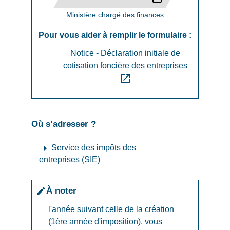
Ministère chargé des finances
Pour vous aider à remplir le formulaire :
Notice - Déclaration initiale de
cotisation foncière des entreprises
open_in_new
Où s’adresser ?
arrow_right
Service des impôts des
entreprises (SIE)
À noter
edit
l'année suivant celle de la création
(1
ère
année d'imposition), vous