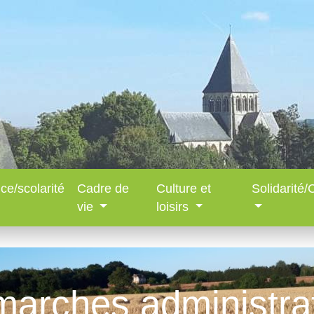
ce/scolarité
Cadre de
Culture et
Solidarité
vie
loisirs
arches administra