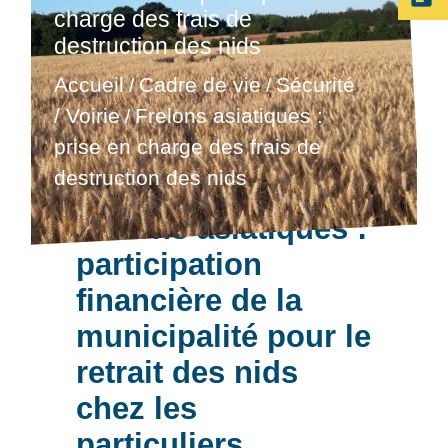
charge des frais de
destruction des nids
Accueil
Cadre de vie
Sécurité
/
/
/ Voirie
Frelons asiatiques :
/
prise en charge des frais de
destruction des nids
Frelons asiatiques :
participation
financière de la
municipalité pour le
retrait des nids
chez les
particuliers