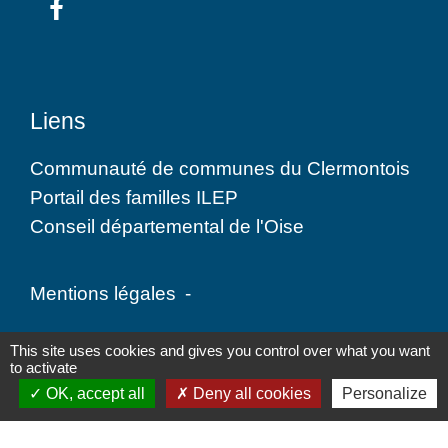
Liens
Communauté de communes du Clermontois
Portail des familles ILEP
Conseil départemental de l'Oise
Mentions légales
-
Politique de confidentialité
-
Accessibilité
-
This site uses cookies and gives you control over what you want
to activate
Plan du site
-
Gestion des cookies
OK, accept all
Deny all cookies
Personalize