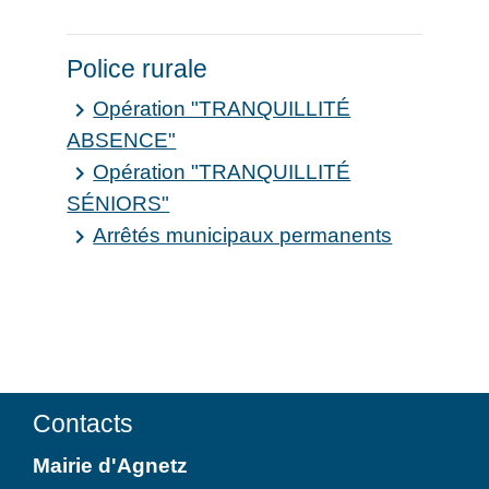
Police rurale
Opération "TRANQUILLITÉ
keyboard_arrow_right
ABSENCE"
Opération "TRANQUILLITÉ
keyboard_arrow_right
SÉNIORS"
Arrêtés municipaux permanents
keyboard_arrow_right
Contacts
Mairie d'Agnetz