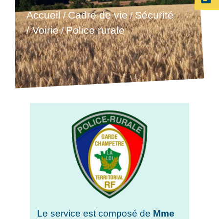
Accueil
Cadre de vie
Sécurité
/
/
/ Voirie
Police rurale
/
Le service est composé de
Mme