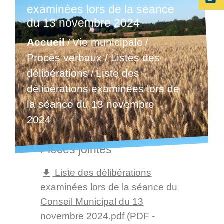
examinées lors de la séance
du 13 novembre 2024
Accueil
Vie municipale
/
/
Procès verbaux / Listes des
délibérations
Liste des
/
délibérations examinées lors de
la séance du 13 novembre
22/11/2024
2024
Pièces jointes
Liste des délibérations
file_download
examinées lors de la séance du
Conseil Municipal du 13
novembre 2024.pdf (PDF -