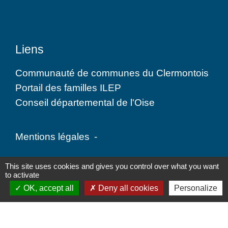
Liens
Communauté de communes du Clermontois
Portail des familles ILEP
Conseil départemental de l'Oise
Mentions légales
-
Politique de confidentialité
-
Accessibilité
-
This site uses cookies and gives you control over what you want
to activate
Plan du site
-
Gestion des cookies
OK, accept all
Deny all cookies
Personalize
Site créé en partenariat avec Réseau des Communes