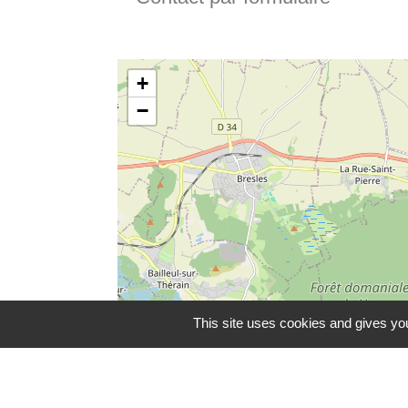
+
−
This site uses cookies and gives you