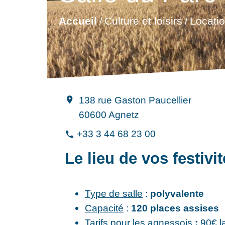
Culture et loisirs
Accueil
Locatio
/
/
138 rue Gaston Paucellier
location_on
60600 Agnetz
+33 3 44 68 23 00
phone
Le lieu de vos festivi
Type de salle
:
polyvalente
Capacité
:
120 places assises
Tarifs pour les agnessois
:
90€ l