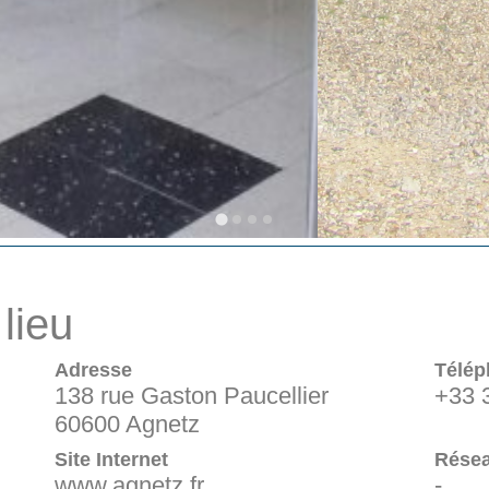
lieu
Adresse
Télép
138 rue Gaston Paucellier
+33 
60600 Agnetz
Site Internet
Résea
www.agnetz.fr
-