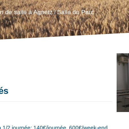
n de salle à Agnetz
Salle du Parc
/
tés
a 1/2 journée; 140€/journée, 600€/week-end