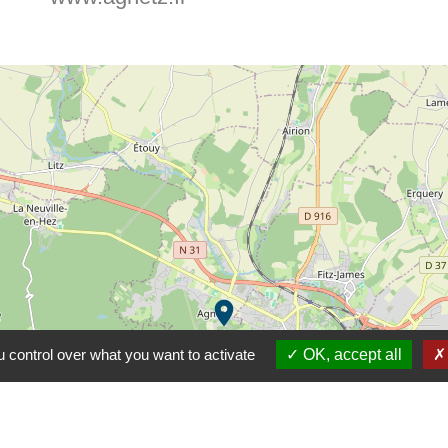
location_on
 control over what you want to activate
OK, accept all