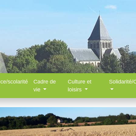
ce/scolarité
Cadre de
Culture et
Solidarité
vie
loisirs