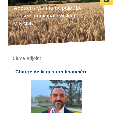
Accueil
Vie municipale
Le
/
/
conseil municipal
William
/
VINAND
5ème adjoint
Chargé de la gestion financière