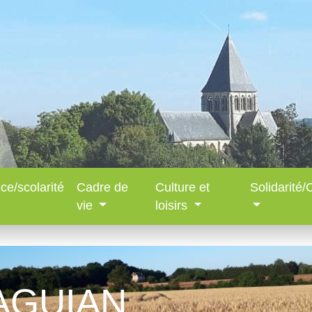
ce/scolarité
Cadre de
Culture et
Solidarité
vie
loisirs
HAGUIAN