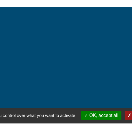
ntialité
-
Accessibilité
-
Plan du site
-
Gestion des
 control over what you want to activate
OK, accept all