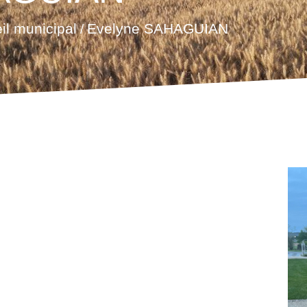
il municipal
Evelyne SAHAGUIAN
/