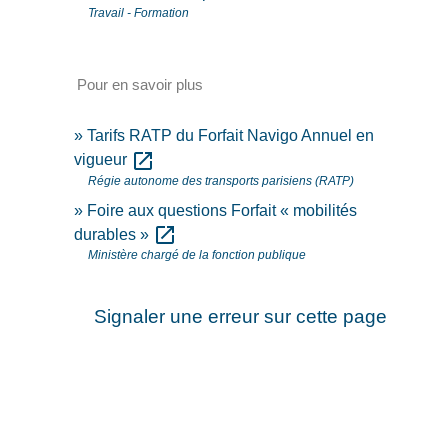
Travail - Formation
Pour en savoir plus
Tarifs RATP du Forfait Navigo Annuel en
open_in_new
vigueur
Régie autonome des transports parisiens (RATP)
Foire aux questions Forfait « mobilités
open_in_new
durables »
Ministère chargé de la fonction publique
Signaler une erreur sur cette page