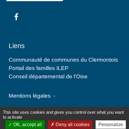
Liens
Communauté de communes du Clermontois
Portail des familles ILEP
Conseil départemental de l'Oise
Mentions légales
-
Politique de confidentialité
-
Accessibilité
-
This site uses cookies and gives you control over what you want
to activate
Plan du site
-
Gestion des cookies
OK, accept all
Deny all cookies
Personalize