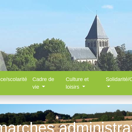
ce/scolarité
Cadre de
Culture et
Solidarité
vie
loisirs
arches administra