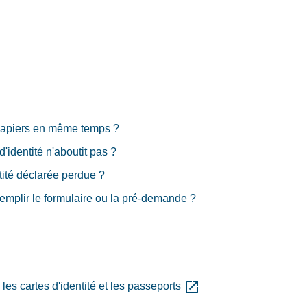
 papiers en même temps ?
identité n'aboutit pas ?
ntité déclarée perdue ?
remplir le formulaire ou la pré-demande ?
open_in_new
les cartes d'identité et les passeports