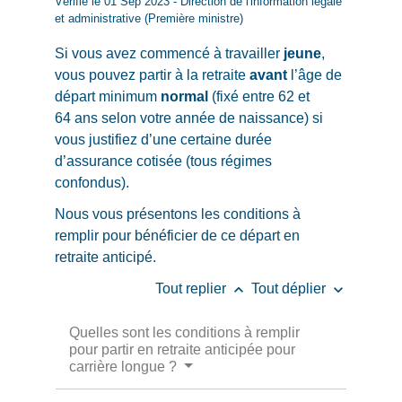
Vérifié le 01 Sep 2023 - Direction de l'information légale
et administrative (Première ministre)
Si vous avez commencé à travailler
jeune
,
vous pouvez partir à la retraite
avant
l’âge de
départ minimum
normal
(fixé entre 62 et
64 ans selon votre année de naissance) si
vous justifiez d’une certaine durée
d’assurance cotisée (tous régimes
confondus).
Nous vous présentons les conditions à
remplir pour bénéficier de ce départ en
retraite anticipé.
keyboard_arrow_up
keyboard_arrow_down
Tout replier
Tout déplier
Quelles sont les conditions à remplir
pour partir en retraite anticipée pour
carrière longue ?