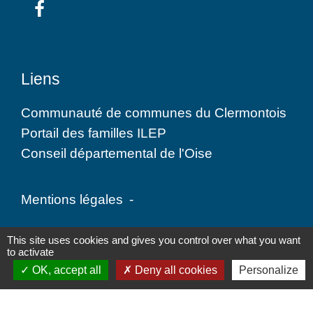
Liens
Communauté de communes du Clermontois
Portail des familles ILEP
Conseil départemental de l'Oise
Mentions légales
-
Politique de confidentialité
-
Accessibilité
-
This site uses cookies and gives you control over what you want
to activate
Plan du site
-
Gestion des cookies
OK, accept all
Deny all cookies
Personalize
Site créé en partenariat avec Réseau des Communes