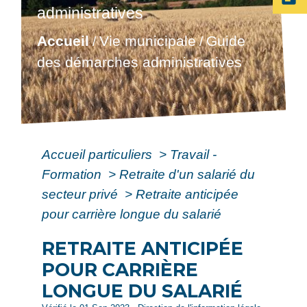
administratives
Accueil
Vie municipale
Guide
/
/
des démarches administratives
Accueil particuliers
>
Travail -
Formation
>
Retraite d'un salarié du
secteur privé
>
Retraite anticipée
pour carrière longue du salarié
RETRAITE ANTICIPÉE
POUR CARRIÈRE
LONGUE DU SALARIÉ