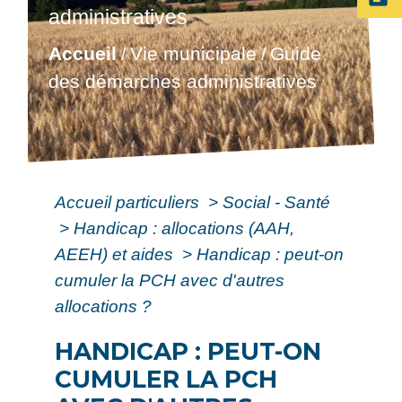
administratives
Accueil
Vie municipale
Guide
/
/
des démarches administratives
Accueil particuliers
>
Social - Santé
>
Handicap : allocations (AAH,
AEEH) et aides
>
Handicap : peut-on
cumuler la PCH avec d'autres
allocations ?
HANDICAP : PEUT-ON
CUMULER LA PCH