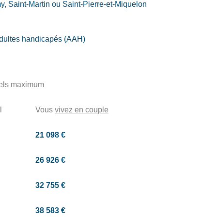
, Saint-Martin ou Saint-Pierre-et-Miquelon
 adultes handicapés (AAH)
els maximum
l
Vous
vivez en couple
21 098 €
26 926 €
32 755 €
38 583 €