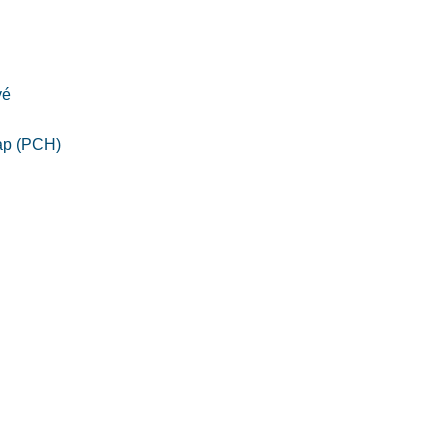
vé
ap (PCH)