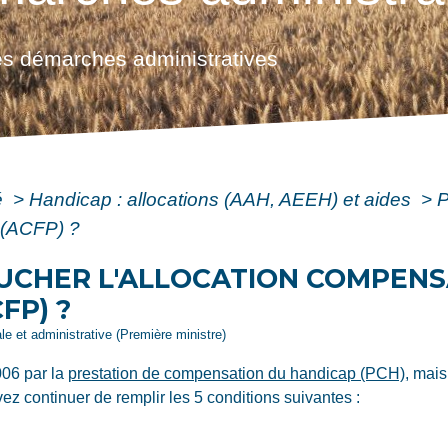
s démarches administratives
é
>
Handicap : allocations (AAH, AEEH) et aides
>
P
 (ACFP) ?
UCHER L'ALLOCATION COMPENSA
FP) ?
ale et administrative (Première ministre)
006 par la
prestation de compensation du handicap (PCH)
, mais
ez continuer de remplir les 5 conditions suivantes :