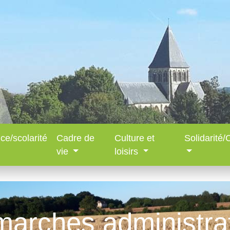
ce/scolarité
Cadre de
Culture et
Solidarité
vie
loisirs
arches administra