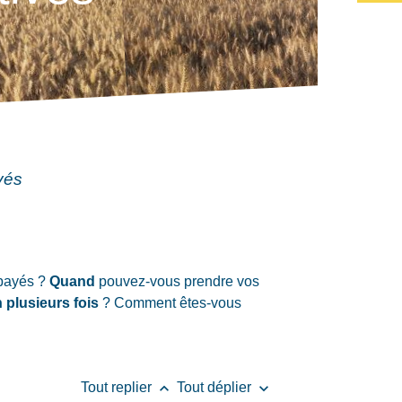
yés
payés ?
Quand
pouvez-vous prendre vos
 plusieurs fois
? Comment êtes-vous
keyboard_arrow_up
keyboard_arrow_down
Tout replier
Tout déplier