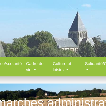
ce/scolarité
Cadre de
Culture et
Solidarité
vie
loisirs
arches administra