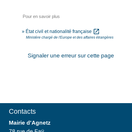
Pour en savoir plus
open_in_new
État civil et nationalité française
Ministère chargé de l'Europe et des affaires étrangères
Signaler une erreur sur cette page
Contacts
Mairie d'Agnetz
78 rue de Faÿ