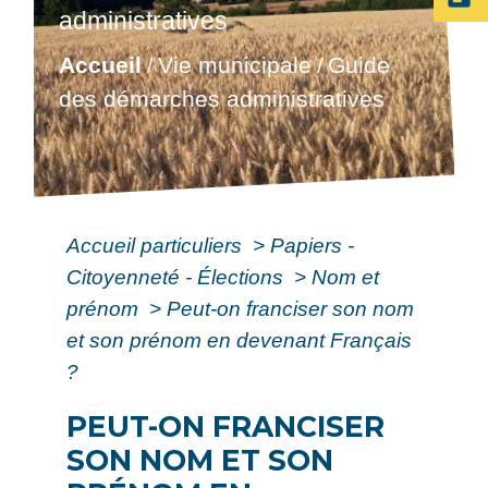
administratives
Accueil
Vie municipale
Guide
/
/
des démarches administratives
Accueil particuliers
>
Papiers -
Citoyenneté - Élections
>
Nom et
prénom
>
Peut-on franciser son nom
et son prénom en devenant Français
?
PEUT-ON FRANCISER
SON NOM ET SON