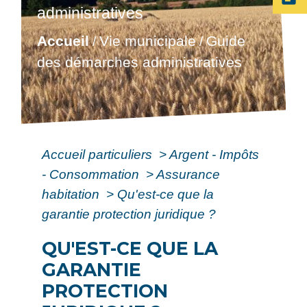
administratives
Accueil
Vie municipale
Guide
/
/
des démarches administratives
Accueil particuliers
>
Argent - Impôts
- Consommation
>
Assurance
habitation
>
Qu'est-ce que la
garantie protection juridique ?
QU'EST-CE QUE LA
GARANTIE
PROTECTION