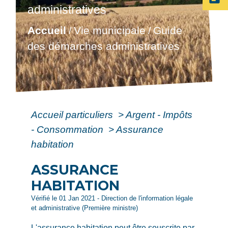
administratives
Accueil
Vie municipale
Guide
/
/
des démarches administratives
Accueil particuliers
>
Argent - Impôts
- Consommation
>
Assurance
habitation
ASSURANCE
HABITATION
Vérifié le 01 Jan 2021 - Direction de l'information légale
et administrative (Première ministre)
L'assurance habitation peut être souscrite par